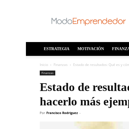
ModoEmprendedo
ESTRATEGIA
MOTIVACIÓN
FINANZ
Inicio
Finanzas
Estado de resultados: Qué es y có
Finanzas
Estado de result
hacerlo más ejem
Por
Francisco Rodriguez
-