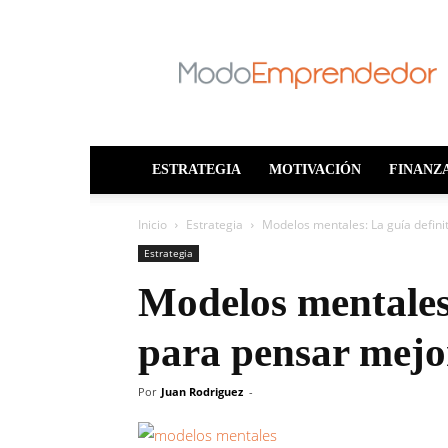
ModoEmprendedo
ESTRATEGIA
MOTIVACIÓN
FINANZ
Inicio
Estrategia
Modelos mentales: La guía defini
Estrategia
Modelos mentales:
para pensar mejo
Por
Juan Rodriguez
-